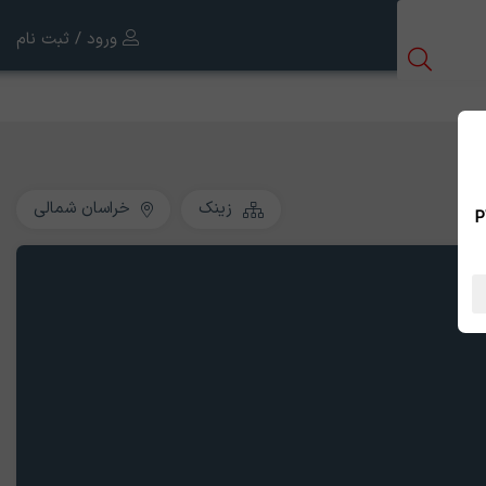
ورود / ثبت نام
زینک
خراسان شمالی
 بین الملل ، نسخه PWA