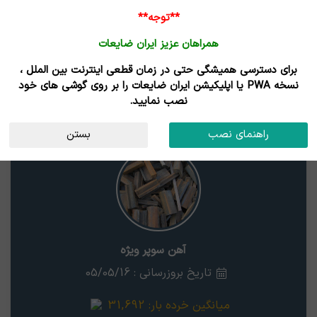
**توجه**
همراهان عزیز ایران ضایعات
برای دسترسی همیشگی حتی در زمان قطعی اینترنت بین الملل ،
نتایج جستجوی قیمت
نسخه PWA یا اپلیکیشن ایران ضایعات را بر روی گوشی های خود
نصب نمایید.
آهن سوپر ویژه
خراسان رضوی
راهنمای نصب
بستن
آهن سوپر ویژه
تاریخ بروزرسانی : 05/05/16
میانگین خرده بار:
31,692