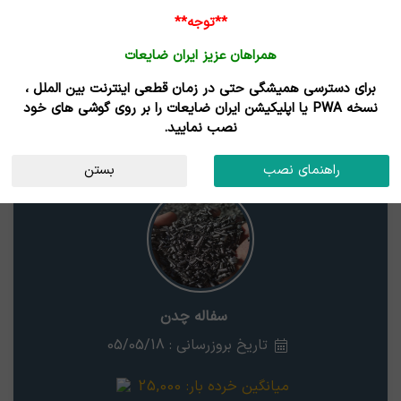
ورود /
**توجه**
ثبت نام
همراهان عزیز ایران ضایعات
خانه
قیمت روز
خریداران
فروشندگان
مزایدات
برای دسترسی همیشگی حتی در زمان قطعی اینترنت بین الملل ،
نتایج جستجوی قیمت
نسخه PWA یا اپلیکیشن ایران ضایعات را بر روی گوشی های خود
نصب نمایید.
سفاله چدن
همدان
راهنمای نصب
بستن
سفاله چدن
تاریخ بروزرسانی : 05/05/18
میانگین خرده بار:
25,000