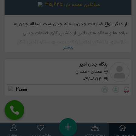
میانگین عمده بار:
35,625
از دیگر انواع ضایعات چدن، سفاله چدن است. سفاله چدن به
براده ها و سفاله های ناشی از ماشین کاري قطعات چدنی
خاکستري یا نشکن (داکتیل) که به صورت سفاله ناخنی شکل
بیشتر
بوده گفته می شودکه قابلیت بازیافت و استفاده مجدد را دارند.‌
قیمت سفاله چدن از نوع ضایعات چدن درشت بار و ریزبار
بنگاه چدن امیر
ارزان تر است
همدان - همدان
04/08/14
19,000
دسته بندی
صفحه اصلی
علاقه مندی
پروفایل