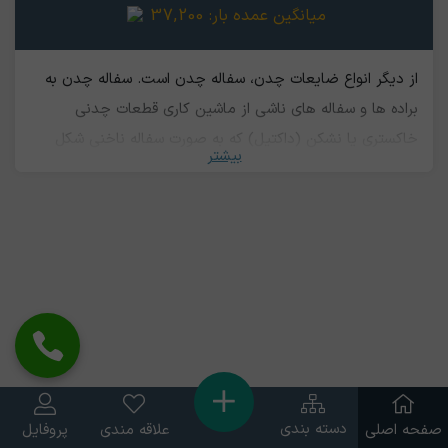
میانگین عمده بار:
37,200
از دیگر انواع ضایعات چدن، سفاله چدن است. سفاله چدن به
براده ها و سفاله های ناشی از ماشین کاري قطعات چدنی
خاکستري یا نشکن (داکتیل) که به صورت سفاله ناخنی شکل
بیشتر
بوده گفته می شودکه قابلیت بازیافت و استفاده مجدد را دارند.‌
قیمت سفاله چدن از نوع ضایعات چدن درشت بار و ریزبار
ارزان تر است
دسته بندی
صفحه اصلی
علاقه مندی
پروفایل