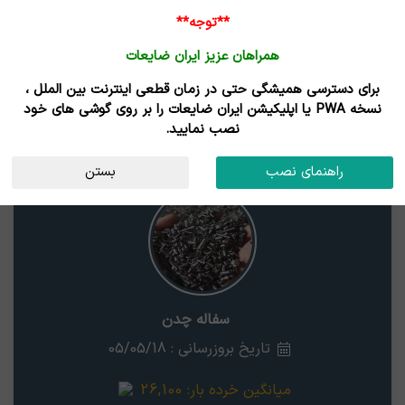
ورود /
**توجه**
ثبت نام
همراهان عزیز ایران ضایعات
خانه
قیمت روز
خریداران
فروشندگان
مزایدات
برای دسترسی همیشگی حتی در زمان قطعی اینترنت بین الملل ،
نتایج جستجوی قیمت
نسخه PWA یا اپلیکیشن ایران ضایعات را بر روی گوشی های خود
نصب نمایید.
سفاله چدن
گلستان
راهنمای نصب
بستن
سفاله چدن
تاریخ بروزرسانی : 05/05/18
میانگین خرده بار:
26,100