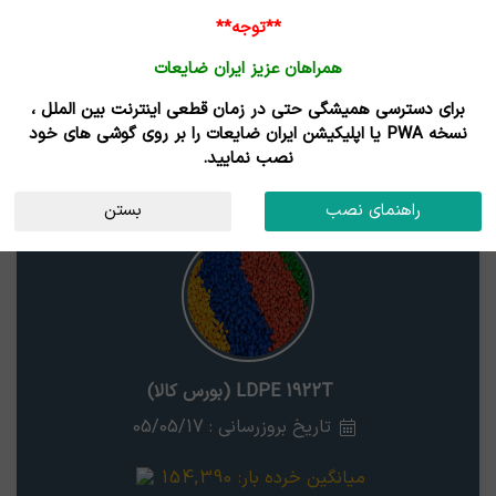
ورود /
**توجه**
ثبت نام
همراهان عزیز ایران ضایعات
خانه
قیمت روز
خریداران
فروشندگان
مزایدات
برای دسترسی همیشگی حتی در زمان قطعی اینترنت بین الملل ،
نتایج جستجوی قیمت
نسخه PWA یا اپلیکیشن ایران ضایعات را بر روی گوشی های خود
نصب نمایید.
LDPE 1922T (بورس کالا)
قم
راهنمای نصب
بستن
LDPE 1922T (بورس کالا)
تاریخ بروزرسانی : 05/05/17
میانگین خرده بار:
154,390