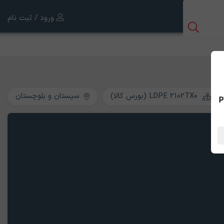
ورود / ثبت نام
LDPE 2102TX0 (بورس کالا)
سیستان و بلوچستان
 بین الملل ، نسخه PWA