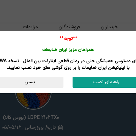
خریداران
فروشندگان
مزایدات
**توجه**
همراهان عزیز ایران ضایعات
برای دسترسی همیشگی حتی در زمان قطعی اینترنت
یا اپلیکیشن ایران ضایعات را بر روی گوشی های خود نصب نمایید.
راهنمای نصب
بستن
LDPE 2102TX0 (بورس کالا)
تاریخ بروزرسانی : 05/05/16