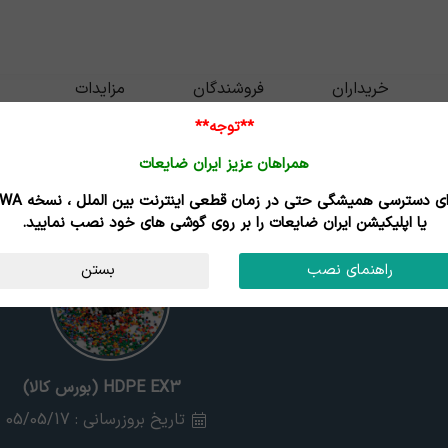
خریداران
فروشندگان
مزایدات
**توجه**
همراهان عزیز ایران ضایعات
برای دسترسی همیشگی حتی در زمان قطعی اینترنت
یا اپلیکیشن ایران ضایعات را بر روی گوشی های خود نصب نمایید.
راهنمای نصب
بستن
HDPE EX3 (بورس کالا)
تاریخ بروزرسانی : 05/05/17