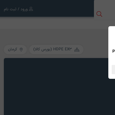
ورود / ثبت نام
HDPE EX3 (بورس کالا)
کرمان
 بین الملل ، نسخه PWA