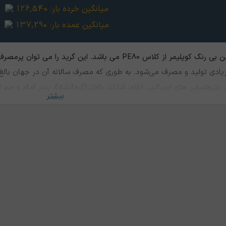
میانگین خرده بار:
126,540
میانگین عمده بار:
137,290
این پلیمر، نوعی پلی اتیلن سنگین بی رنگ کوپلیمر از کلاس PE80
 زیادی تولید و مصرف می‌شود. به طوری که مصرف سالانه آن در جهان بالغ
 پتروشیمی های امیرکبیر، ایلام، شازند، باختر(کرمانشاه)، بندر امام و جم 
بیشتر
 اسباب بازی ها، بطری ها و ظروف بزرگ، محفظه مواد شیمیایی، ظروف مواد 