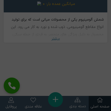
میانگین عمده بار:
0
شمش آلومینیوم یکی از محصولات میانی است که برای تولید
انواع مقاطع آلومینیومی، ذوب شده و نورد به کار می رود. این
محصول به دلیل ویژگی های منحصر به فردی از جمله سبکی،
بیشتر
استحکام بالا، مقاومت مناسب در برابر زنگ زدگی در صنایع
ریخته گری و برای تولید ورق های آلومینیومی، لوله، میله و ...
استفاده می شود. همچنین در ساخت قطعات خودرو هم کاربرد
زیادی دارد. سبکی آلومینیوم سبب شده تا در صنایع هوا و فضا
نیز مورد استفاده قرار گيرد. در صنعت ساختمان سازی هم به
خاطر زیبایی و استحکام استفاده می شود. در صنایع فولاد
سازی، کشتی سازی، راه آهن، ساخت شیشه، بسته بندی، لوازم
برقی و خطوط انتقال برق هم می توان کاربرد آن را دید. شمش
هرمزال که در بورس کالا عرضه می گردد در واقع شمش
دسته بندی
صفحه اصلی
علاقه مندی
پروفایل
آلومينيوم متعلق به کارخانه هرمزگان می باشد.