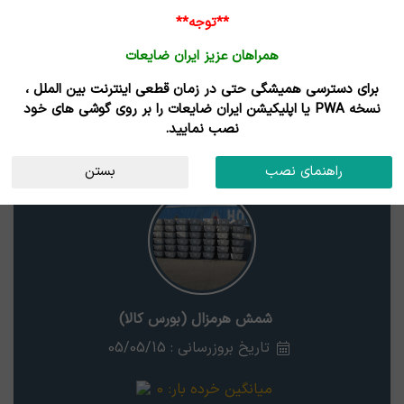
ورود /
**توجه**
ثبت نام
همراهان عزیز ایران ضایعات
خانه
قیمت روز
خریداران
فروشندگان
مزایدات
برای دسترسی همیشگی حتی در زمان قطعی اینترنت بین الملل ،
نتایج جستجوی قیمت
نسخه PWA یا اپلیکیشن ایران ضایعات را بر روی گوشی های خود
نصب نمایید.
شمش هرمزال (بورس کالا)
قم
راهنمای نصب
بستن
شمش هرمزال (بورس کالا)
تاریخ بروزرسانی : 05/05/15
میانگین خرده بار:
0