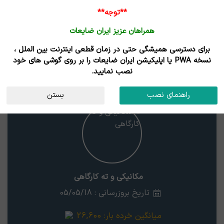
ورود /
**توجه**
ثبت نام
همراهان عزیز ایران ضایعات
خانه
قیمت روز
خریداران
فروشندگان
مزایدات
برای دسترسی همیشگی حتی در زمان قطعی اینترنت بین الملل ،
نتایج جستجوی قیمت
نسخه PWA یا اپلیکیشن ایران ضایعات را بر روی گوشی های خود
نصب نمایید.
مکانیکی و ته کارگاهی
یزد
راهنمای نصب
بستن
مکانیکی و ته کارگاهی
تاریخ بروزرسانی : 05/05/18
میانگین خرده بار:
26,600