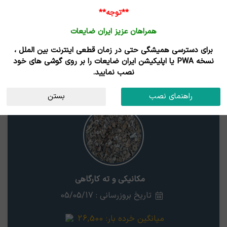
ورود /
**توجه**
ثبت نام
همراهان عزیز ایران ضایعات
خانه
قیمت روز
خریداران
فروشندگان
مزایدات
برای دسترسی همیشگی حتی در زمان قطعی اینترنت بین الملل ،
نتایج جستجوی قیمت
نسخه PWA یا اپلیکیشن ایران ضایعات را بر روی گوشی های خود
نصب نمایید.
مکانیکی و ته کارگاهی
لرستان
راهنمای نصب
بستن
مکانیکی و ته کارگاهی
تاریخ بروزرسانی : 05/05/17
میانگین خرده بار:
26,500