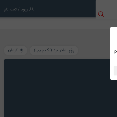
ورود / ثبت نام
مادر برد (تک چیپ)
کرمان
 بین الملل ، نسخه PWA