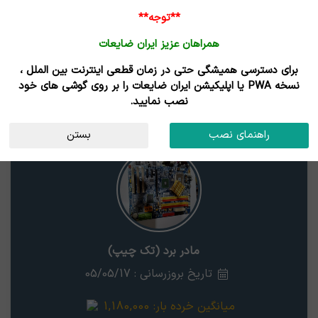
**توجه**
همراهان عزیز ایران ضایعات
برای دسترسی همیشگی حتی در زمان قطعی اینترنت بین الملل ،
نتایج جستجوی قیمت
نسخه PWA یا اپلیکیشن ایران ضایعات را بر روی گوشی های خود
نصب نمایید.
مادر برد (تک چیپ)
خوزستان
راهنمای نصب
بستن
مادر برد (تک چیپ)
تاریخ بروزرسانی : 05/05/17
میانگین خرده بار:
1,180,000