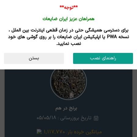
**توجه**
همراهان عزیز ایران ضایعات
برای دسترسی همیشگی حتی در زمان قطعی اینترنت بین الملل ،
نتایج جستجوی قیمت
نسخه PWA یا اپلیکیشن ایران ضایعات را بر روی گوشی های خود
نصب نمایید.
برنج در هم
قم
راهنمای نصب
بستن
برنج در هم
تاریخ بروزرسانی : 05/05/18
میانگین خرده بار:
1,117,770