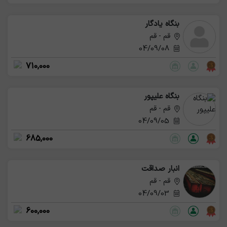
بنگاه یادگار
قم - قم
04/09/08
710,000
بنگاه علیپور
قم - قم
04/09/05
685,000
انبار صداقت
قم - قم
04/09/03
600,000