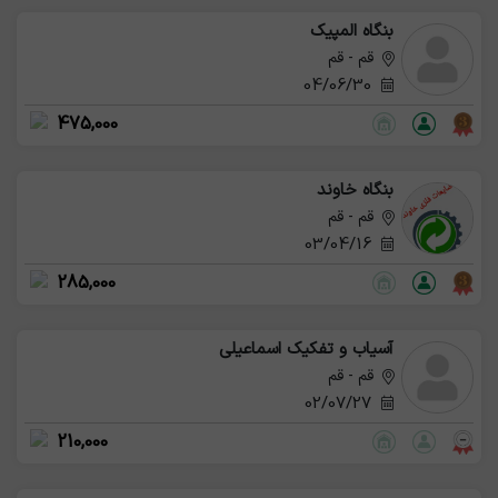
بنگاه المپیک
قم - قم
04/06/30
475,000
بنگاه خاوند
قم - قم
03/04/16
285,000
آسیاب و تفکیک اسماعیلی
قم - قم
02/07/27
210,000