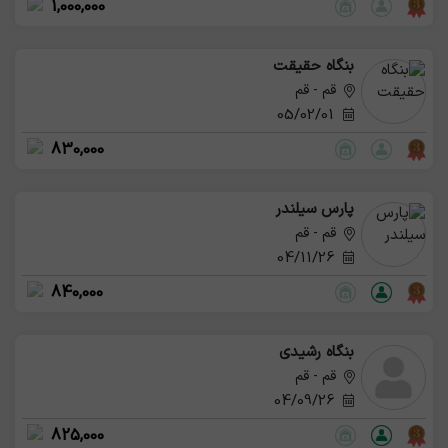
1,000,000
بنگاه حقیقت
قم - قم
05/02/01
830,000
پارس سیلندر
قم - قم
04/11/26
840,000
بنگاه رشیدی
قم - قم
04/09/26
825,000