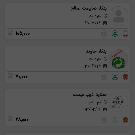
بنگاه ضایعات صالح
قم - قم
04/05/19
105,000
بنگاه خاوند
قم - قم
03/04/16
70,000
صنایع ذوب بیست
قم - قم
03/02/11
68,000