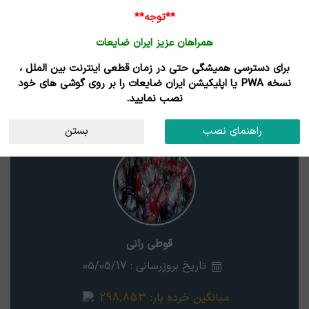
**توجه**
همراهان عزیز ایران ضایعات
برای دسترسی همیشگی حتی در زمان قطعی اینترنت بین الملل ،
نتایج جستجوی قیمت
نسخه PWA یا اپلیکیشن ایران ضایعات را بر روی گوشی های خود
نصب نمایید.
قوطی رانی
قم
راهنمای نصب
بستن
قوطی رانی
تاریخ بروزرسانی : 05/05/17
میانگین خرده بار:
298,853