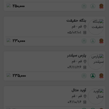
250,000
بنگاه حقیقت
قم - قم
05/02/01
230,000
پارس سیلندر
قم - قم
04/11/26
235,000
آوید متال
قم - قم
04/10/16