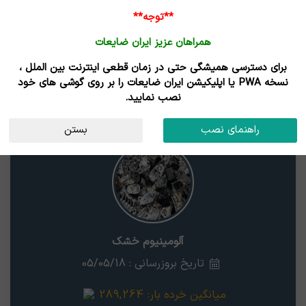
**توجه**
همراهان عزیز ایران ضایعات
برای دسترسی همیشگی حتی در زمان قطعی اینترنت بین الملل ،
نتایج جستجوی قیمت
نسخه PWA یا اپلیکیشن ایران ضایعات را بر روی گوشی های خود
نصب نمایید.
آلومینیوم خشک
همدان
راهنمای نصب
بستن
آلومینیوم خشک
تاریخ بروزرسانی : 05/05/18
میانگین خرده بار:
289,264