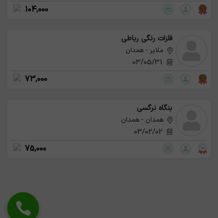
104,000
فلزات رنگی رباطی
ملایر - همدان
03/05/31
73,000
بنگاه نرگسی
همدان - همدان
03/02/02
75,000