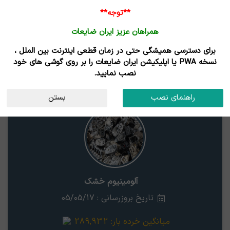
**توجه**
همراهان عزیز ایران ضایعات
برای دسترسی همیشگی حتی در زمان قطعی اینترنت بین الملل ،
نتایج جستجوی قیمت
نسخه PWA یا اپلیکیشن ایران ضایعات را بر روی گوشی های خود
نصب نمایید.
آلومینیوم خشک
قزوین
راهنمای نصب
بستن
آلومینیوم خشک
تاریخ بروزرسانی : 05/05/17
میانگین خرده بار:
289,932