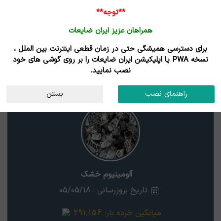
**توجه**
همراهان عزیز ایران ضایعات
برای دسترسی همیشگی حتی در زمان قطعی اینترنت بین الملل ،
نتایج جستجوی قیمت
نسخه PWA یا اپلیکیشن ایران ضایعات را بر روی گوشی های خود
نصب نمایید.
آلومینیوم خشک
زنجان
راهنمای نصب
بستن
آلومینیوم خشک
تاریخ بروزرسانی : 05/05/18
میانگین خرده بار:
291,156