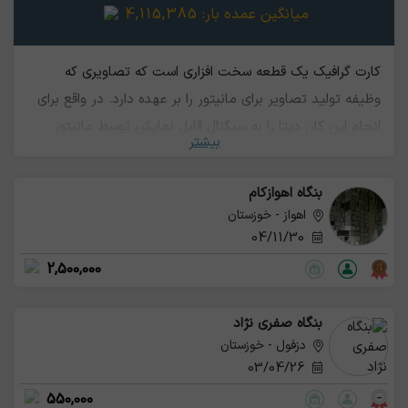
میانگین عمده بار:
4,115,385
کارت گرافیک یک قطعه سخت افزاری است که تصاویری که
وظیفه تولید تصاویر برای مانیتور را بر عهده دارد. در واقع برای
انجام این کار، دیتا را به سیگنال قابل نمایش توسط مانیتور
بیشتر
تبدیل می کند. کیفیت تصاویر به کیفیت کارت گرافیک بستگی
دارد. ضایعات این قطعه کامپیوتری هم دارای ارزش است و آن را
بنگاه اهوازکام
بازیافت می کنند.
اهواز - خوزستان
04/11/30
2,500,000
بنگاه صفری نژاد
دزفول - خوزستان
03/04/26
550,000