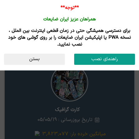
**توجه**
همراهان عزیز ایران ضایعات
برای دسترسی همیشگی حتی در زمان قطعی اینترنت بین الملل ،
نتایج جستجوی قیمت
نسخه PWA یا اپلیکیشن ایران ضایعات را بر روی گوشی های خود
نصب نمایید.
کارت گرافیک
خوزستان
راهنمای نصب
بستن
کارت گرافیک
تاریخ بروزرسانی : 05/05/19
میانگین خرده بار:
3,823,077