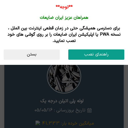
ورود /
**توجه**
ثبت نام
همراهان عزیز ایران ضایعات
خانه
قیمت روز
خریداران
فروشندگان
مزایدات
برای دسترسی همیشگی حتی در زمان قطعی اینترنت بین الملل ،
نتایج جستجوی قیمت
نسخه PWA یا اپلیکیشن ایران ضایعات را بر روی گوشی های خود
نصب نمایید.
لوله پلی اتیلن درجه یک
هرمزگان
راهنمای نصب
بستن
لوله پلی اتیلن درجه یک
تاریخ بروزرسانی : 05/05/16
میانگین خرده بار:
41,333