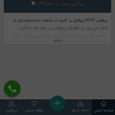
میانگین عمده بار:
137,500
پروفیل UPVC پروفیل پر کاربرد در صنعت ساختمان‌‌سازی به
شمار می رود. در واقع این پروفیل می تواند یک جایگزین
مناسب برای پروفیل‌های آلومینیومی باشد. این پروفیل، شکل
بیشتر
سخت‌شده‌ای از پلی وینیل کلراید است.‌ حدود هشتاد و پنج
درصد آن را همین ماده تشکیل می دهد. ترکیبات دیگری
همچون روان سازها، مواد ضد احتراق، پر کننده ها، پایدار
کننده‌ها، ضربه گیرها و رنگ صنعتی نیز در آن به کار می رود. از
این در برابر حرارت، فشار، ضربه، اشتعال و خوردگی مقاومت
بالایی دارد. این پروفیل در ساخت درب و پنجره به فراوانی
استفاده می شود. ‌قابلیت بازیافت بالا سبب می شود تا دوباره
مورد استفاده قرار گیرد.
دسته بندی
صفحه اصلی
علاقه مندی
پروفایل