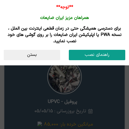
ورود /
**توجه**
ثبت نام
همراهان عزیز ایران ضایعات
خانه
قیمت روز
خریداران
فروشندگان
مزایدات
برای دسترسی همیشگی حتی در زمان قطعی اینترنت بین الملل ،
نتایج جستجوی قیمت
نسخه PWA یا اپلیکیشن ایران ضایعات را بر روی گوشی های خود
نصب نمایید.
پروفیل - UPVC
اردبیل
راهنمای نصب
بستن
پروفیل - UPVC
تاریخ بروزرسانی : 05/05/15
میانگین خرده بار:
85,000