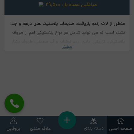
میانگین عمده بار:
29,500
منظور از لاک زنده بازیافت، ضایعات پلاستیک های درهم و جدا
نشده است که می تواند شامل هر نوع پلاستیکی اعم از ظروف
پلاستیکی، تزریقی، بادی، پت نوشابه و آب معدنی، ظروف یکبار
بیشتر
مصرف، قوطی های آبمیوه و شامپو، نایلون و ... باشد. طبیعتا
امکان بازیافت انواع پلاستیک با هم وجود ندارد و کیفیت
محصول نهایی نامطلوب خواهد بود. به همین خاطر می بايست
جداسازی و تفکیک آنها انجام شود و این امر نیازمند هزینه و
زمان می باشد. در نتیجه ارزش لاک زنده بازیافت کمتر از ارزش
پلاستیک های تفکیک شده است
دسته بندی
صفحه اصلی
علاقه مندی
پروفایل