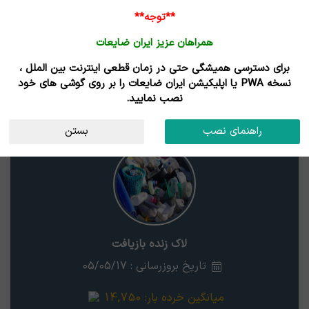
ورود /
**توجه**
ثبت نام
همراهان عزیز ایران ضایعات
خانه
قیمت روز
خریداران
فروشندگان
مزایدات
برای دسترسی همیشگی حتی در زمان قطعی اینترنت بین الملل ،
نتایج جستجوی قیمت
نسخه PWA یا اپلیکیشن ایران ضایعات را بر روی گوشی های خود
نصب نمایید.
لاک زنده بازیافت
اردبیل
راهنمای نصب
بستن
لاک زنده بازیافت
تاریخ بروزرسانی : 05/05/17
میانگین خرده بار:
14,750