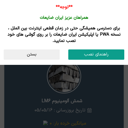
ورود /
**توجه**
ثبت نام
همراهان عزیز ایران ضایعات
خانه
قیمت روز
خریداران
فروشندگان
مزایدات
برای دسترسی همیشگی حتی در زمان قطعی اینترنت بین الملل ،
نتایج جستجوی قیمت
نسخه PWA یا اپلیکیشن ایران ضایعات را بر روی گوشی های خود
نصب نمایید.
شمش آلومینیوم LM6
بوشهر
راهنمای نصب
بستن
شمش آلومینیوم LM6
تاریخ بروزرسانی : 05/05/16
میانگین خرده بار:
0