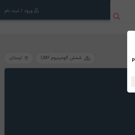
ورود / ثبت نام
شمش آلومینیوم LM6
لرستان
 بین الملل ، نسخه PWA