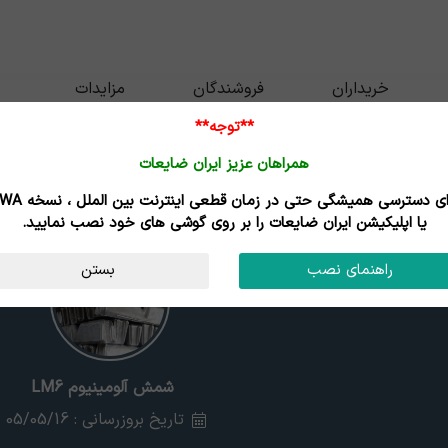
خریداران
فروشندگان
مزایدات
**توجه**
همراهان عزیز ایران ضایعات
برای دسترسی همیشگی حتی در زمان قطعی اینترنت
یا اپلیکیشن ایران ضایعات را بر روی گوشی های خود نصب نمایید.
راهنمای نصب
بستن
شمش آلومینیوم LM6
تاریخ بروزرسانی : 05/05/16