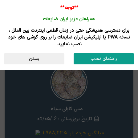
ورود /
**توجه**
ثبت نام
همراهان عزیز ایران ضایعات
خانه
قیمت روز
خریداران
فروشندگان
مزایدات
برای دسترسی همیشگی حتی در زمان قطعی اینترنت بین الملل ،
نتایج جستجوی قیمت
نسخه PWA یا اپلیکیشن ایران ضایعات را بر روی گوشی های خود
نصب نمایید.
مس کابلی سیاه
اردبیل
راهنمای نصب
بستن
مس کابلی سیاه
تاریخ بروزرسانی : 05/05/16
میانگین خرده بار:
1,988,235