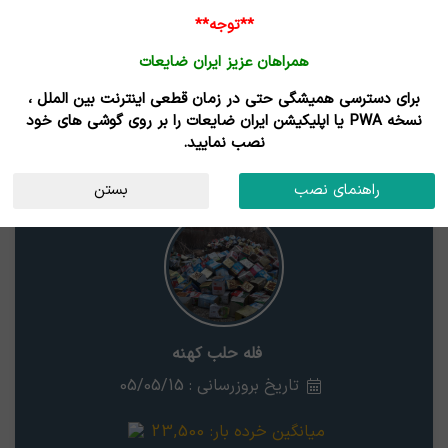
**توجه**
همراهان عزیز ایران ضایعات
برای دسترسی همیشگی حتی در زمان قطعی اینترنت بین الملل ،
نتایج جستجوی قیمت
نسخه PWA یا اپلیکیشن ایران ضایعات را بر روی گوشی های خود
نصب نمایید.
فله حلب کهنه
خراسان رضوی
راهنمای نصب
بستن
فله حلب کهنه
تاریخ بروزرسانی : 05/05/15
میانگین خرده بار:
23,500