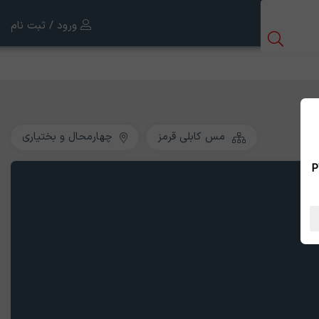
ورود / ثبت نام
مس کابلی قرمز
چهارمحال و بختیاری
 بین الملل ، نسخه PWA