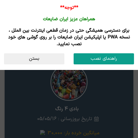
ورود /
**توجه**
ثبت نام
همراهان عزیز ایران ضایعات
خانه
قیمت روز
خریداران
فروشندگان
مزایدات
برای دسترسی همیشگی حتی در زمان قطعی اینترنت بین الملل ،
نتایج جستجوی قیمت
نسخه PWA یا اپلیکیشن ایران ضایعات را بر روی گوشی های خود
نصب نمایید.
بادی 4 رنگ
کهکیلویه و بویر احمد
راهنمای نصب
بستن
بادی 4 رنگ
تاریخ بروزرسانی : 05/05/16
میانگین خرده بار:
30,000