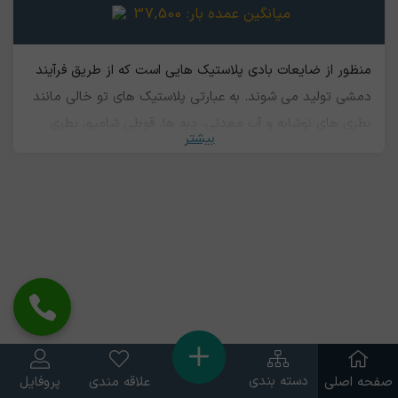
میانگین عمده بار:
37,500
منظور از ضایعات بادی پلاستیک هایی است که از طریق فرآیند
دمشی تولید مي شوند. به عبارتی پلاستیک های تو خالی مانند
بطری های نوشابه و آب معدنی، دبه ها، قوطی شامپو، بطری
بیشتر
های شیر پلاستیک بادی هستند. نام این پلاستیک ها از روش
تولید آنها گرفته می شود که به‌ آن‌ بلومولدینگ هم می گویند.
مواد ترموپلاستیک برای تولید این پلاستیک ها به کار می رود.
این فرآیند شامل گرم کردن و باد کردن یک لوله پلاستیکی
معروف به پاریزون یا پریفرم می باشد. ضایعات پلاستیک های
بادی قابل بازیافت هستند. حال اگر این ضایعات شامل رنگ
های مختلف باشد به بادی چهار رنگ معروف بوده و ارزش
کمتری نسبت به نوع بی رنگ و تک‌رنگ رنگ خواهد داشت.
دسته بندی
صفحه اصلی
علاقه مندی
پروفایل