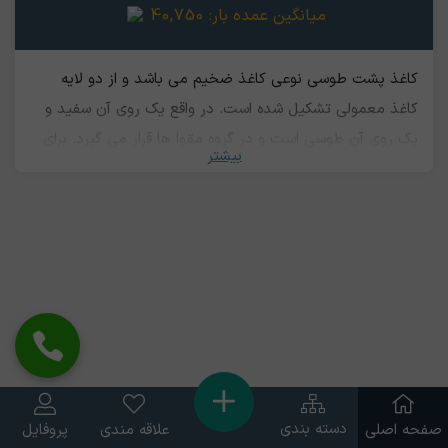
میانگین عمده بار:
40,750
کاغذ پشت طوسی نوعی کاغذ ضخیم می باشد و از دو لایه
کاغذ معمولی تشکیل شده است. در واقع یک روی آن سفید و
یک روی آن طوسی است و در گروه مقوا ها قرار می گیرد.‌ برای
بیشتر
تولید آن از الیاف و تراشه های چوبی استفاده می شود. این کاغذ
در صنعت بسته بندی کاربرد فراوانی دارد. به خاطر بهره مندی از
قابلیت چاپ برای چاپ و ساخت لوگو و برند روی کارتن یا جعبه
محصولات هم استفاده می شود. جعبه‌¬های شیرینی، کفش،
کبریت و دستمال کاغذی نیز از همین جنس هستند. در چاپ
گرافیکی هم‌ کاربرد دارد. علاوه بر این، برای جلد کتاب‌ها، طراحی
پوستر و طراحی کارت ویزیت گرافیکی، ساخت مجسمه نیز
استفاده می شود. این کاغذ هم از قابلیت بازیافت برخوردار است
و ضایعات آن دارای ارزش هستند
دسته بندی
صفحه اصلی
علاقه مندی
پروفایل