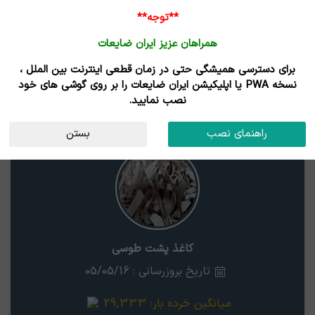
ورود /
**توجه**
ثبت نام
همراهان عزیز ایران ضایعات
خانه
قیمت روز
خریداران
فروشندگان
مزایدات
برای دسترسی همیشگی حتی در زمان قطعی اینترنت بین الملل ،
نتایج جستجوی قیمت
نسخه PWA یا اپلیکیشن ایران ضایعات را بر روی گوشی های خود
نصب نمایید.
کاغذ پشت طوسی
کرمانشاه
راهنمای نصب
بستن
کاغذ پشت طوسی
تاریخ بروزرسانی : 05/05/16
میانگین خرده بار:
29,333