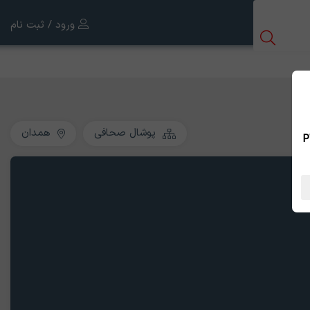
ورود / ثبت نام
پوشال صحافی
همدان
 بین الملل ، نسخه PWA