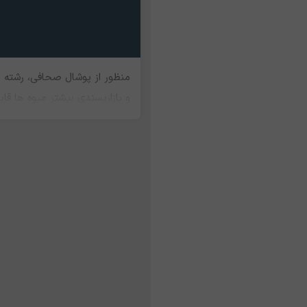
منظور از پوشال صحافی، رشته ه
و بازارپسندی بیشتر میوه ها ق