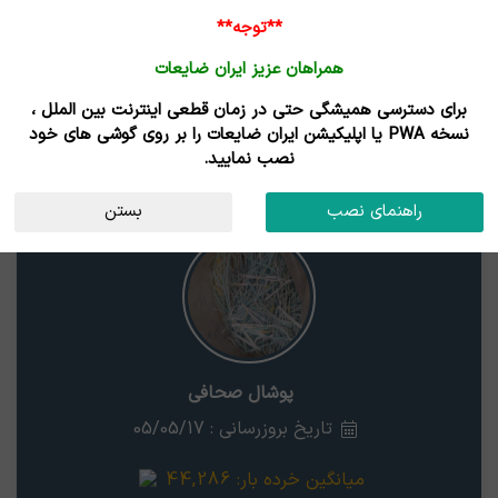
ورود /
**توجه**
ثبت نام
همراهان عزیز ایران ضایعات
خانه
قیمت روز
خریداران
فروشندگان
مزایدات
برای دسترسی همیشگی حتی در زمان قطعی اینترنت بین الملل ،
نتایج جستجوی قیمت
نسخه PWA یا اپلیکیشن ایران ضایعات را بر روی گوشی های خود
نصب نمایید.
پوشال صحافی
گیلان
راهنمای نصب
بستن
پوشال صحافی
تاریخ بروزرسانی : 05/05/17
میانگین خرده بار:
44,286