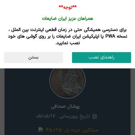
ورود /
**توجه**
ثبت نام
همراهان عزیز ایران ضایعات
خانه
قیمت روز
خریداران
فروشندگان
مزایدات
برای دسترسی همیشگی حتی در زمان قطعی اینترنت بین الملل ،
نتایج جستجوی قیمت
نسخه PWA یا اپلیکیشن ایران ضایعات را بر روی گوشی های خود
نصب نمایید.
پوشال صحافی
گلستان
راهنمای نصب
بستن
پوشال صحافی
تاریخ بروزرسانی : 05/05/17
میانگین خرده بار:
45,125