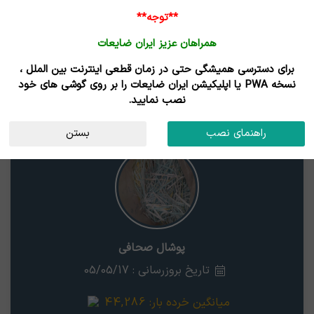
ورود /
**توجه**
ثبت نام
همراهان عزیز ایران ضایعات
خانه
قیمت روز
خریداران
فروشندگان
مزایدات
برای دسترسی همیشگی حتی در زمان قطعی اینترنت بین الملل ،
نتایج جستجوی قیمت
نسخه PWA یا اپلیکیشن ایران ضایعات را بر روی گوشی های خود
نصب نمایید.
پوشال صحافی
کهکیلویه و بویر احمد
راهنمای نصب
بستن
پوشال صحافی
تاریخ بروزرسانی : 05/05/17
میانگین خرده بار:
44,286