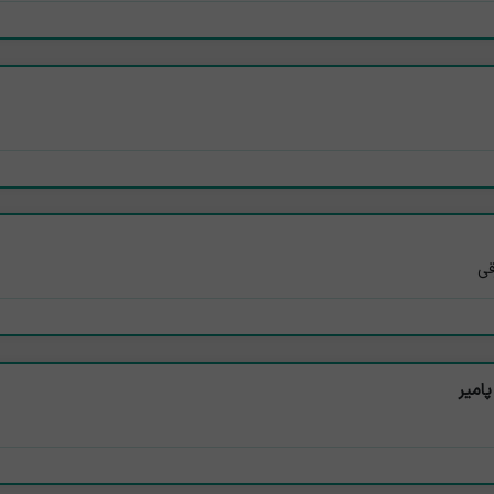
قی
پامیر