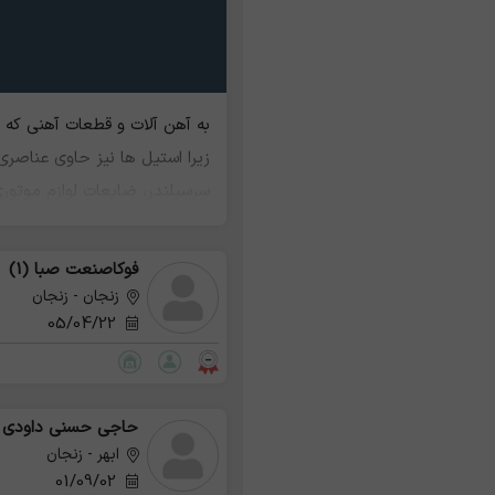
به آهن آلات و قطعات آهنی که ح
زیرا استیل ها نیز حاوی عناصر
سرسیلندر، ضایعات لوازم موتور
فوکاصنعت صبا (1)
زنجان - زنجان
05/04/22
حاجی حسنی داودی
ابهر - زنجان
01/09/02