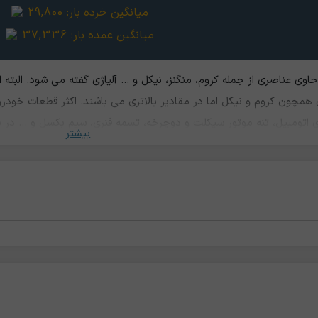
میانگین خرده بار:
29,800
میانگین عمده بار:
37,336
اوی عناصری از جمله کروم، منگنز، نیکل و … آلیاژی گفته می شود. البته ا
ی همچون کروم و نیکل اما در مقادیر بالاتری می باشند. اکثر قطعات خود
ی اتومبیل، تنه موتور سیکلت و دوچرخه، تسمه فنری، سیم بکسل و ... در
بیشتر