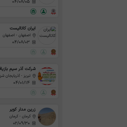
04/08/05
ایران کاتالیست
اصفهان - اصفهان
04/08/03
شرکت آذر سیم بازیا
تبریز - آذربایجان شر
04/01/14
زرین مدار کویر
کرمان - کرمان
02/09/30