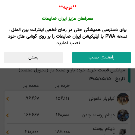
**توجه**
همراهان عزیز ایران ضایعات
برای دسترسی همیشگی حتی در زمان قطعی اینترنت بین الملل ،
نتایج جستجوی قیمت
نسخه PWA یا اپلیکیشن ایران ضایعات را بر روی گوشی های خود
نصب نمایید.
ضایعات لوازم و قطعات برقی
استان
راهنمای نصب
بستن
قیمت ضایعات لوازم و قطعات برقی
میانگین قیمت خرید خرده بار و عمده بار (تحویل مقصد)
تاریخ : ۱۴۰۵/۰۵/۱۵
خرده بار
عمده بار
کیلوبار داغونی
156,111
196,667
دینام پوسته چدن
160,000
166,667
دینام پوسته
210,000
185,000