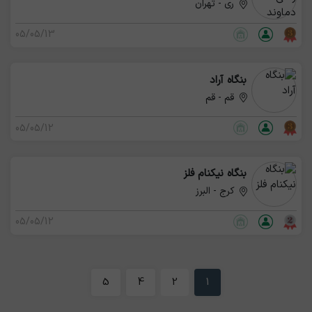
ری - تهران
05/05/13
بنگاه آراد
قم - قم
05/05/12
بنگاه نیکنام فلز
کرج - البرز
05/05/12
5
4
2
1