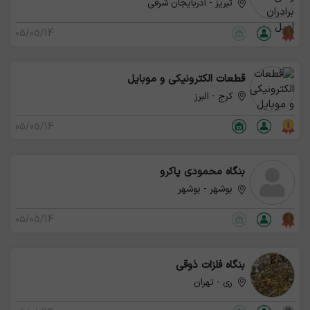
تبریز - آذربایجان شرقی
05/05/14
قطعات الکترونیکی و موبایل
کرج - البرز
05/05/14
بنگاه محمودی پاکرو
بوشهر - بوشهر
05/05/14
بنگاه فلزات ذوقی
ری - تهران