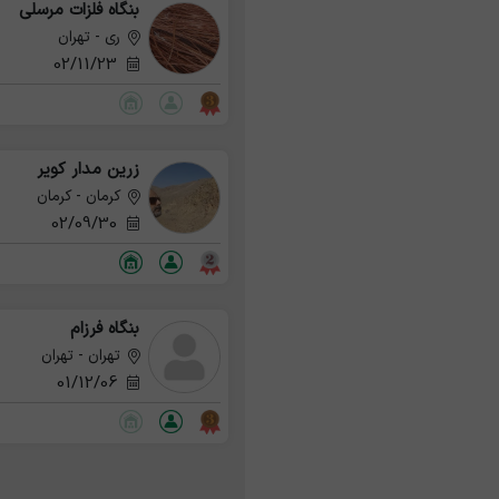
بنگاه فلزات مرسلی
ری - تهران
02/11/23
زرین مدار کویر
کرمان - کرمان
02/09/30
بنگاه فرزام
تهران - تهران
01/12/06