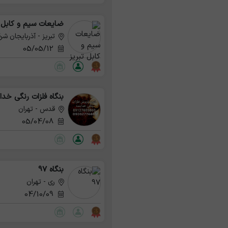
ضایعات سیم و کابل ت
تبریز - آذربایجان شر
05/05/12
بنگاه فلزات رنگی خداب
قدس - تهران
05/04/08
بنگاه 97
ری - تهران
04/10/09