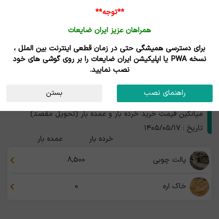
**توجه**
همراهان عزیز ایران ضایعات
برای دسترسی همیشگی حتی در زمان قطعی اینترنت بین الملل ،
نتایج جستجوی قیمت
نسخه PWA یا اپلیکیشن ایران ضایعات را بر روی گوشی های خود
نصب نمایید.
ضایعات چوب و تخته
استان
راهنمای نصب
بستن
قیمت ضایعات چوب و تخته
میانگین قیمت خرید خرده بار و عمده بار (تحویل مقصد)
تاریخ : ۱۴۰۵/۰۵/۱۷
خرده بار
عمده بار
پالت چوبی
8,500
خاک اره
0