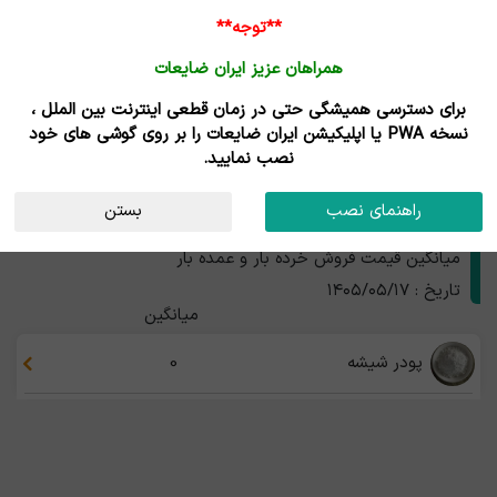
ورود /
**توجه**
ثبت نام
همراهان عزیز ایران ضایعات
خانه
قیمت روز
خریداران
فروشندگان
مزایدات
برای دسترسی همیشگی حتی در زمان قطعی اینترنت بین الملل ،
نتایج جستجوی قیمت
نسخه PWA یا اپلیکیشن ایران ضایعات را بر روی گوشی های خود
نصب نمایید.
محصولات شیشه
استان
راهنمای نصب
بستن
قیمت محصولات شیشه
میانگین قیمت فروش خرده بار و عمده بار
تاریخ : ۱۴۰۵/۰۵/۱۷
میانگین
پودر شیشه
0