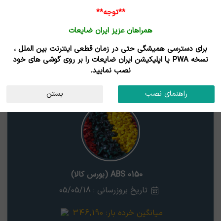
**توجه**
همراهان عزیز ایران ضایعات
برای دسترسی همیشگی حتی در زمان قطعی اینترنت بین الملل ،
نتایج جستجوی قیمت
نسخه PWA یا اپلیکیشن ایران ضایعات را بر روی گوشی های خود
نصب نمایید.
ABS 0150 (بورس کالا)
استان
راهنمای نصب
بستن
ABS 0150 (بورس کالا)
تاریخ بروزرسانی : 05/05/18
میانگین خرده بار:
346,190