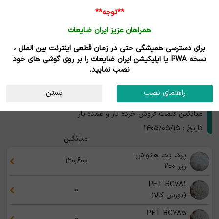
**توجه**
همراهان عزیز ایران ضایعات
برای دسترسی همیشگی حتی در زمان قطعی اینترنت بین الملل ،
نتایج جستجوی قیمت
نسخه PWA یا اپلیکیشن ایران ضایعات را بر روی گوشی های خود
نصب نمایید.
محصولات پلاستیک و پلیمر
استان
راهنمای نصب
بستن
قیمت محصولات پلاستیک و پلیمر
میانگین قیمت فروش خرده بار و عمده بار
تاریخ : ۱۴۰۵/۰۵/۱۵
میانگین
پرک پت هاتواش-
120,600
زیر 200
PET BG781
0
(بورس کالا)
PET BG785
0