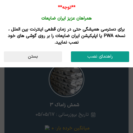
**توجه**
همراهان عزیز ایران ضایعات
برای دسترسی همیشگی حتی در زمان قطعی اینترنت بین الملل ،
نتایج جستجوی قیمت
نسخه PWA یا اپلیکیشن ایران ضایعات را بر روی گوشی های خود
نصب نمایید.
شمش زاماک 3
استان
راهنمای نصب
بستن
شمش زاماک 3
تاریخ بروزرسانی : 05/05/17
میانگین خرده بار:
0