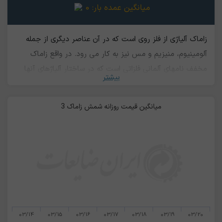
میانگین عمده بار:
0
زاماک آلیاژی از فلز روی است که در آن عناصر دیگری از جمله
آلومینیوم، منیزیم و مس نیز به کار می رود. در واقع زاماک
مخفف نامهای آلمانی فلزاتی است که در ساختار آلیاژهای آنها
بیشتر
استفاده شده است. آلیاژ زاماک دارای انواع مختلفی است. زاماک
۳، رایج ترین نوع آنهاست و ترکیبی عالی از خواص فیزیکی و
میانگین قیمت روزانه شمش زاماک 3
مکانیکی دارد. این آلیاژ از قابلیت ریخته گری فوق العاده و ثبات
طولانی مدت برخوردار بوده و حدود ۷۰ درصد از کل ریخته گری
روی از این آلیاژ می باشد. به این ترتیب، به طور گسترده در
دسترس منابع ریخته گری قرار دارد. زاماک ۳ برای روکش، رنگ
آمیزی و کرومات مناسب است.
03/14
03/15
03/16
03/17
03/18
03/19
03/20