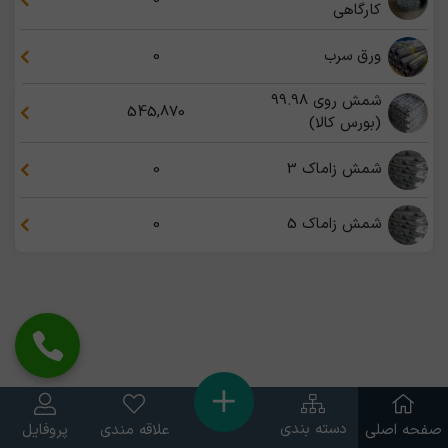
کارگاهی
ورق سرب
0
شمش روی 99.98
545,870
(بورس کالا)
شمش زاماک 3
0
شمش زاماک 5
0
دسته بندی
صفحه اصلی
علاقه مندی
پروفایل