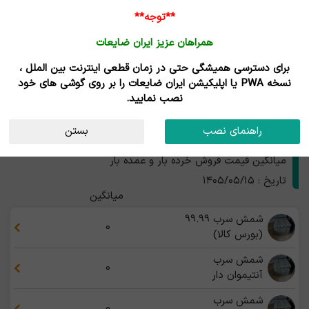
ورود /
**توجه**
ثبت نام
همراهان عزیز ایران ضایعات
خانه
قیمت روز
خریداران
فروشندگان
مزایدات
برای دسترسی همیشگی حتی در زمان قطعی اینترنت بین الملل ،
نتایج جستجوی قیمت
نسخه PWA یا اپلیکیشن ایران ضایعات را بر روی گوشی های خود
نصب نمایید.
محصولات سرب و روی
استان
راهنمای نصب
بستن
قیمت محصولات سرب و روی
میانگین قیمت فروش خرده بار و عمده بار
تاریخ : ۱۴۰۵/۰۵/۱۵
میانگین
شمش سرب 99.99
0
(بورس کالا)
شمش سرب
0
آنتیموان دار
شمش سرب
0