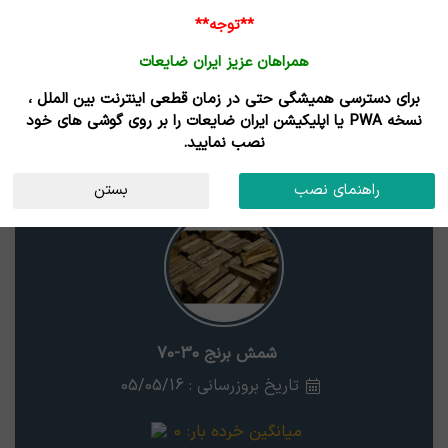
**توجه**
همراهان عزیز ایران ضایعات
برای دسترسی همیشگی حتی در زمان قطعی اینترنت بین الملل ،
نتایج جستجوی قیمت
نسخه PWA یا اپلیکیشن ایران ضایعات را بر روی گوشی های خود
نصب نمایید.
شمش برنج 30-70
استان
راهنمای نصب
بستن
شمش برنج 30-70
تاریخ بروزرسانی : 05/05/16
میانگین خرده بار:
0