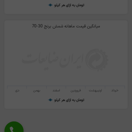
تومان به ازای هر کیلو
دیگر موارد استفاده از این آلیاژ می باشد.
میانگین قیمت ماهانه شمش برنج 30-70
خرداد
اردیبهشت
فروردین
اسفند
بهمن
دی
تومان به ازای هر کیلو