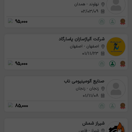
نهاوند - همدان
02/03/09
95,000
شرکت آلیاژسازان پاسارگاد
اصفهان - اصفهان
01/11/23
95,000
صنایع آلومینیومی ناب
زنجان - زنجان
01/11/08
85,000
شیراز شمش
شیراز - فارس