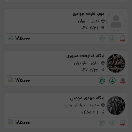
ذوب فلزات جوادی
تهران - تهران
04/02/31
185,000
بنگاه ضایعات صبوری
ساری - مازندران
04/02/22
175,000
بنگاه مهدی مومنی
مشهد - خراسان رضوی
04/02/21
185,000