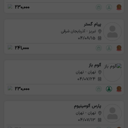
230,000
پیام گستر
تبریز - آذربایجان شرقی
04/08/15
241,000
آلوم باز
تهران - تهران
04/07/24
230,000
پارس آلومینیوم
تهران - تهران
04/07/13