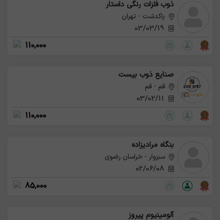
ذوب فلزات رنگی داستار
پاکدشت - تهران
03/03/19
110,000
صنایع ذوب بیست
قم - قم
03/02/11
110,000
بنگاه مرادیزاده
سبزوار - خراسان رضوی
02/06/08
85,000
آلومینیوم پیروز