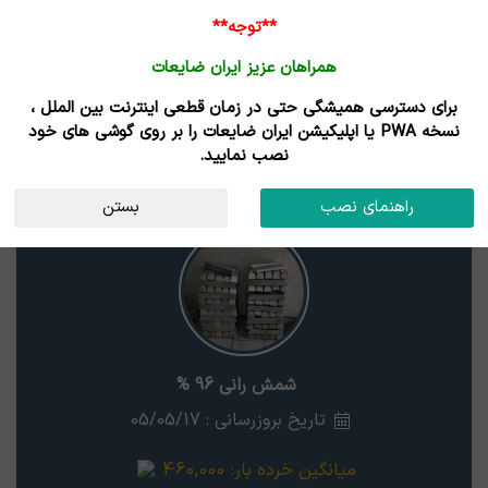
**توجه**
همراهان عزیز ایران ضایعات
برای دسترسی همیشگی حتی در زمان قطعی اینترنت بین الملل ،
نتایج جستجوی قیمت
نسخه PWA یا اپلیکیشن ایران ضایعات را بر روی گوشی های خود
نصب نمایید.
شمش رانی 96 %
استان
راهنمای نصب
بستن
شمش رانی 96 %
تاریخ بروزرسانی : 05/05/17
میانگین خرده بار:
460,000