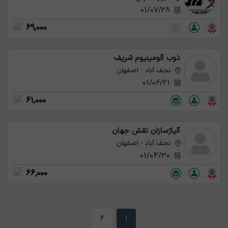
01/07/28
69,000
ذوب آلومینیوم شریف
نجف آباد - اصفهان
01/06/21
61,000
آلیاژسازان نقش جهان
نجف آباد - اصفهان
01/04/30
66,000
2
1