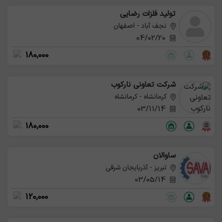
تولید فلزات رضایی
نجف آباد - اصفهان
04/02/20
180,000
شرکت تعاونی نارکوب
کرمانشاه - کرمانشاه
03/11/14
180,000
ساوالان
تبریز - آذربایجان شرقی
03/05/14
120,000