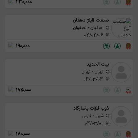
230,000
صنعت آلیاژ دهقان
اصفهان - اصفهان
04/04/06
190,000
بیت الحدید
تهران - تهران
04/03/04
175,000
ذوب فلزات پاسارگاد
شیراز - فارس
04/03/01
180,000