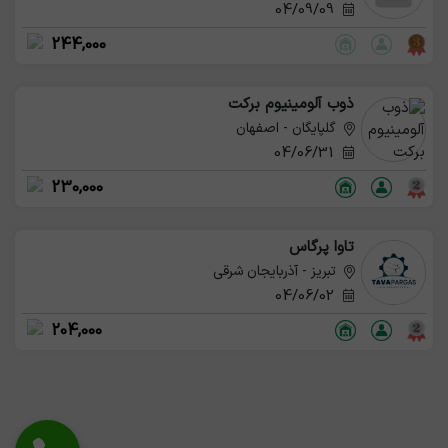
04/09/09
244,000
ذوب آلومینیوم برکت
گلپایگان - اصفهان
04/06/31
230,000
تاوا پرگاس
تبریز - آذربایجان شرقی
04/06/02
204,000