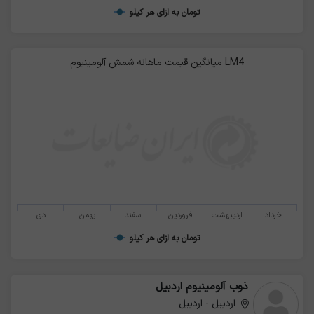
تومان به ازای هر کیلو
كه ماشينكاري آن نسبتاً دشوار تر است
میانگین قیمت ماهانه شمش آلومینیوم LM4
خرداد
اردیبهشت
فروردین
اسفند
بهمن
دی
تومان به ازای هر کیلو
ذوب آلومینیوم اردبیل
اردبیل - اردبیل