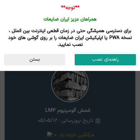
**توجه**
همراهان عزیز ایران ضایعات
برای دسترسی همیشگی حتی در زمان قطعی اینترنت بین الملل ،
نتایج جستجوی قیمت
نسخه PWA یا اپلیکیشن ایران ضایعات را بر روی گوشی های خود
نصب نمایید.
شمش آلومینیوم LM4
استان
راهنمای نصب
بستن
شمش آلومینیوم LM4
تاریخ بروزرسانی : 05/05/16
میانگین خرده بار:
0