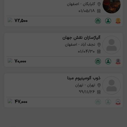
گلپایگان - اصفهان
01/05/18
72,500
آلیاژسازان نقش جهان
نجف آباد - اصفهان
01/04/30
70,000
ذوب آلومینیوم مبنا
تهران - تهران
99/11/26
47,000