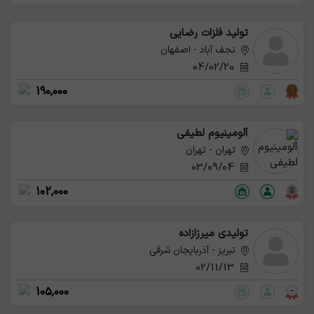
تولید فلزات رضایی
نجف آباد - اصفهان
04/02/20
190,000
آلومینیوم لطيفى
تهران - تهران
03/09/04
102,000
تولیدی میرزازاده
تبریز - آذربایجان شرقی
02/11/13
105,000