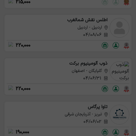
215,000
اطلس نقش شمالغرب
اردبیل - اردبیل
04/08/06
220,000
ذوب آلومینیوم برکت
گلپایگان - اصفهان
04/06/31
220,000
تاوا پرگاس
تبریز - آذربایجان شرقی
04/06/02
190,000