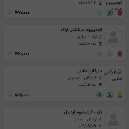
05/05/12
470,000
آلومینیوم درخشان اراک
اراک - مرکزی
05/05/10
460,000
بازرگانی طلایی
گلپایگان - اصفهان
05/03/10
505,000
ذوب آلومینیوم اردبیل
اردبیل - اردبیل
04/09/09