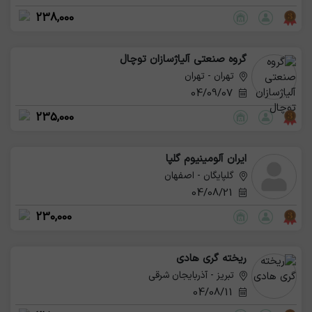
238,000
گروه صنعتی آلیاژسازان توچال
تهران - تهران
04/09/07
235,000
ایران آلومینیوم گلپا
گلپایگان - اصفهان
04/08/21
230,000
ریخته گری هادی
تبریز - آذربایجان شرقی
04/08/11