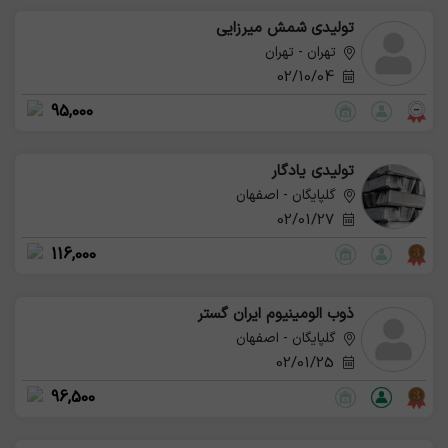
تولیدی شمش میرزایی
تهران - تهران
02/10/04
95,000
تولیدی یادگار
گلپایگان - اصفهان
02/01/27
116,000
ذوب الومینیوم ایران گستر
گلپایگان - اصفهان
02/01/25
96,500