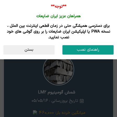
**توجه**
همراهان عزیز ایران ضایعات
برای دسترسی همیشگی حتی در زمان قطعی اینترنت بین الملل ،
نتایج جستجوی قیمت
نسخه PWA یا اپلیکیشن ایران ضایعات را بر روی گوشی های خود
نصب نمایید.
شمش آلومینیوم LM2
استان
راهنمای نصب
بستن
شمش آلومینیوم LM2
تاریخ بروزرسانی : 05/05/16
میانگین خرده بار:
460,000