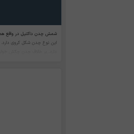
شمش چدن داکتیل در واقع هما
این نوع چدن شکل کروی دارد. ت
دارد. بر خلاف چدن چکش ‌خوار،
مانند بلوک موتور، سر سیلندر، 