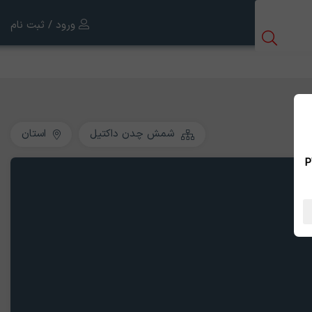
ورود / ثبت نام
شمش چدن داکتیل
استان
 بین الملل ، نسخه PWA