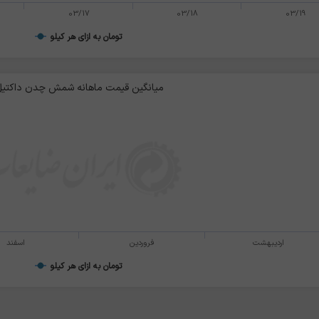
03/17
03/18
03/19
تومان به ازای هر کیلو
میانگین قیمت ماهانه شمش چدن داکتی
اردیبهشت
فروردین
اسفند
تومان به ازای هر کیلو