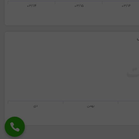
03/14
03/15
03/16
ل
بهمن
دی