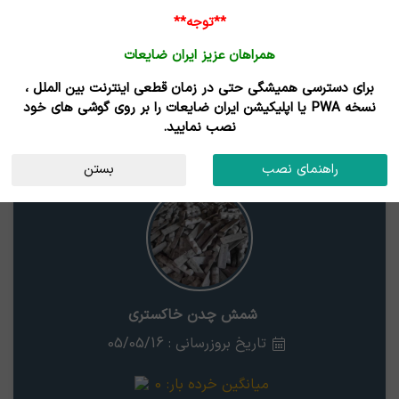
**توجه**
همراهان عزیز ایران ضایعات
برای دسترسی همیشگی حتی در زمان قطعی اینترنت بین الملل ،
نتایج جستجوی قیمت
نسخه PWA یا اپلیکیشن ایران ضایعات را بر روی گوشی های خود
نصب نمایید.
شمش چدن خاکستری
استان
راهنمای نصب
بستن
شمش چدن خاکستری
تاریخ بروزرسانی : 05/05/16
میانگین خرده بار:
0