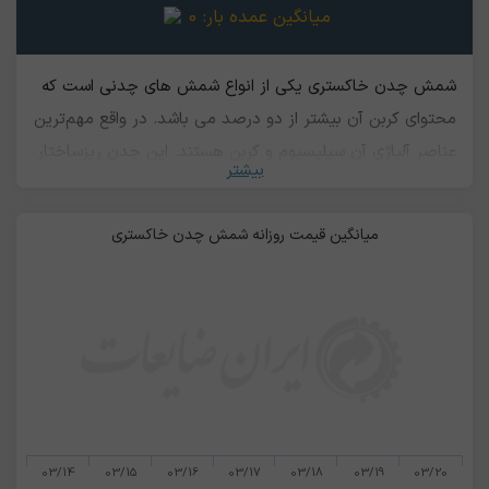
میانگین عمده بار:
0
شمش چدن خاکستری یکی از انواع شمش های چدنی است که
محتوای کربن آن بیشتر از دو درصد می باشد. در واقع مهم‌ترین
عناصر آلیاژی آن سیلیسیوم و کربن هستند. این چدن ریزساختار
بیشتر
گرافیتی دارد. به خاطر گرافیتی که در آن به کار می رود، مقطع
شکست آن، خاکستری رنگ است و علت نامگذاری آن نیز همین
میانگین قیمت روزانه شمش چدن خاکستری
می باشد. انعطاف‌پذیری و چکش خواری چدن خاکستری از
ویژگی های بارز آن بوده و در برابر سایش مقاوم است. قابل
ارتجاع بودن و جذب صدا و قابلیت پردازش هم از مشخص های
آن محسوب می شود. شمش چدن خاکستری در صنایع مختلفی
از جمله صنعت خودروسازی، ساختمانی، صنایع دریایی،
ماشین‌آلات و لوازم خانگی کاربرد دارد
03/14
03/15
03/16
03/17
03/18
03/19
03/20