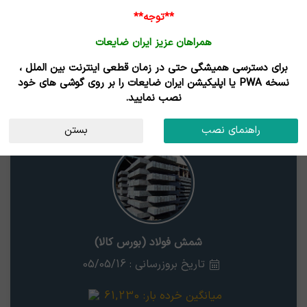
**توجه**
همراهان عزیز ایران ضایعات
برای دسترسی همیشگی حتی در زمان قطعی اینترنت بین الملل ،
نتایج جستجوی قیمت
نسخه PWA یا اپلیکیشن ایران ضایعات را بر روی گوشی های خود
نصب نمایید.
شمش فولاد (بورس کالا)
استان
راهنمای نصب
بستن
شمش فولاد (بورس کالا)
تاریخ بروزرسانی : 05/05/16
میانگین خرده بار:
61,230